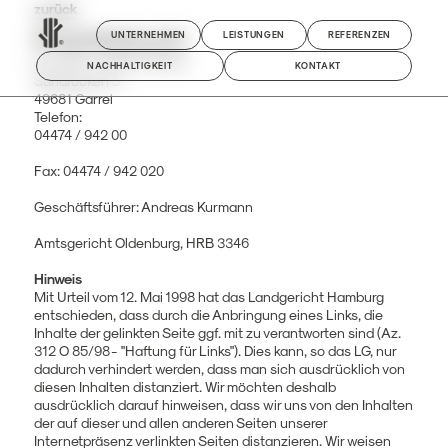
zurück
Impressum
UNTERNEHMEN
LEISTUNGEN
REFERENZEN
Kurmann Holzbau GmbH
NACHHALTIGKEIT
KONTAKT
Sandrocken 5
49681 Garrel
Telefon:
04474 / 942 00
Fax: 04474 / 942 020
Geschäftsführer: Andreas Kurmann
Amtsgericht Oldenburg, HRB 3346
Hinweis
Mit Urteil vom 12. Mai 1998 hat das Landgericht Hamburg
entschieden, dass durch die Anbringung eines Links, die
Inhalte der gelinkten Seite ggf. mit zu verantworten sind (Az.
312 O 85/98 - "Haftung für Links"). Dies kann, so das LG, nur
dadurch verhindert werden, dass man sich ausdrücklich von
diesen Inhalten distanziert. Wir möchten deshalb
ausdrücklich darauf hinweisen, dass wir uns von den Inhalten
der auf dieser und allen anderen Seiten unserer
Internetpräsenz verlinkten Seiten distanzieren. Wir weisen